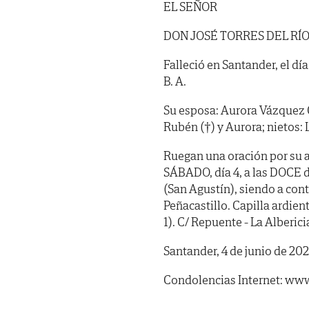
EL SEÑOR
DON JOSÉ TORRES DEL RÍ
Falleció en Santander, el día
B. A.
Su esposa: Aurora Vázquez G
Rubén (†) y Aurora; nietos:
Ruegan una oración por su a
SÁBADO, día 4, a las DOCE d
(San Agustín), siendo a con
Peñacastillo. Capilla ard
1). C/ Repuente - La Alberici
Santander, 4 de junio de 202
Condolencias Internet: www