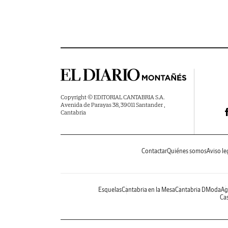
Copyright © EDITORIAL CANTABRIA S.A.
Avenida de Parayas 38, 39011 Santander ,
Cantabria
Contactar
Quiénes somos
Aviso le
Esquelas
Cantabria en la Mesa
Cantabria DModa
Ag
Cas