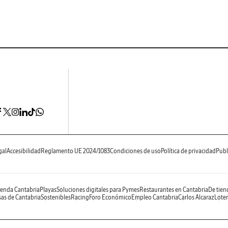
gal
Accesibilidad
Reglamento UE 2024/1083
Condiciones de uso
Política de privacidad
Publ
enda Cantabria
Playas
Soluciones digitales para Pymes
Restaurantes en Cantabria
De tien
as de Cantabria
Sostenibles
Racing
Foro Económico
Empleo Cantabria
Carlos Alcaraz
Loter