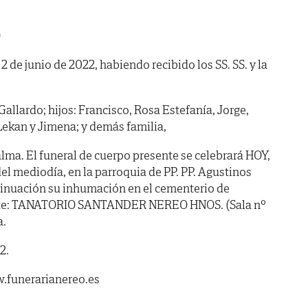
O
 2 de junio de 2022, habiendo recibido los SS. SS. y la
allardo; hijos: Francisco, Rosa Estefanía, Jorge,
 Lekan y Jimena; y demás familia,
lma. El funeral de cuerpo presente se celebrará HOY,
el mediodía, en la parroquia de PP. PP. Agustinos
tinuación su inhumación en el cementerio de
iente: TANATORIO SANTANDER NEREO HNOS. (Sala nº
a.
2.
.funerarianereo.es