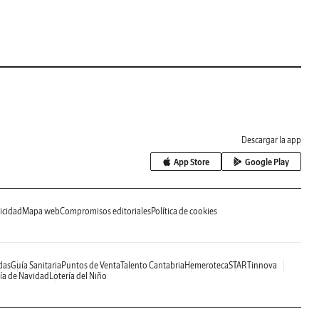
Descargar la app
App Store
Google Play
icidad
Mapa web
Compromisos editoriales
Política de cookies
das
Guía Sanitaria
Puntos de Venta
Talento Cantabria
Hemeroteca
STARTinnova
ía de Navidad
Lotería del Niño