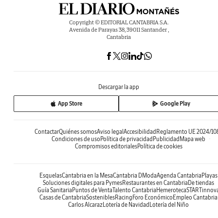
Copyright © EDITORIAL CANTABRIA S.A.
Avenida de Parayas 38, 39011 Santander ,
Cantabria
Descargar la app
App Store
Google Play
Contactar
Quiénes somos
Aviso legal
Accesibilidad
Reglamento UE 2024/10
Condiciones de uso
Política de privacidad
Publicidad
Mapa web
Compromisos editoriales
Política de cookies
Esquelas
Cantabria en la Mesa
Cantabria DModa
Agenda Cantabria
Playas
Soluciones digitales para Pymes
Restaurantes en Cantabria
De tiendas
Guía Sanitaria
Puntos de Venta
Talento Cantabria
Hemeroteca
STARTinnov
Casas de Cantabria
Sostenibles
Racing
Foro Económico
Empleo Cantabria
Carlos Alcaraz
Lotería de Navidad
Lotería del Niño