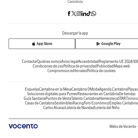
Cantabria
Descargar la app
App Store
Google Play
Contactar
Quiénes somos
Aviso legal
Accesibilidad
Reglamento UE 2024/10
Condiciones de uso
Política de privacidad
Publicidad
Mapa web
Compromisos editoriales
Política de cookies
Esquelas
Cantabria en la Mesa
Cantabria DModa
Agenda Cantabria
Playas
Soluciones digitales para Pymes
Restaurantes en Cantabria
De tiendas
Guía Sanitaria
Puntos de Venta
Talento Cantabria
Hemeroteca
STARTinnov
Casas de Cantabria
Sostenibles
Racing
Foro Económico
Empleo Cantabria
Carlos Alcaraz
Lotería de Navidad
Lotería del Niño
Webs de Vocento