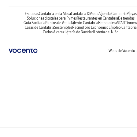
Esquelas
Cantabria en la Mesa
Cantabria DModa
Agenda Cantabria
Playas
Soluciones digitales para Pymes
Restaurantes en Cantabria
De tiendas
Guía Sanitaria
Puntos de Venta
Talento Cantabria
Hemeroteca
STARTinnov
Casas de Cantabria
Sostenibles
Racing
Foro Económico
Empleo Cantabria
Carlos Alcaraz
Lotería de Navidad
Lotería del Niño
Webs de Vocento