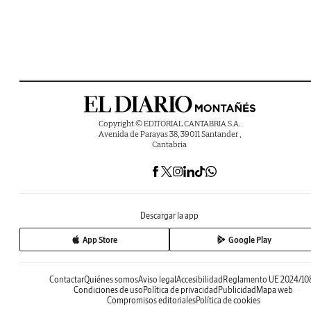
Copyright © EDITORIAL CANTABRIA S.A.
Avenida de Parayas 38, 39011 Santander ,
Cantabria
Descargar la app
App Store
Google Play
Contactar
Quiénes somos
Aviso legal
Accesibilidad
Reglamento UE 2024/10
Condiciones de uso
Política de privacidad
Publicidad
Mapa web
Compromisos editoriales
Política de cookies