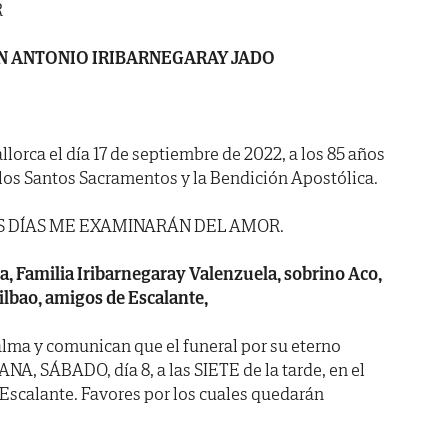
R
N ANTONIO IRIBARNEGARAY JADO
llorca el día 17 de septiembre de 2022, a los 85 años
los Santos Sacramentos y la Bendición Apostólica.
IS DÍAS ME EXAMINARÁN DEL AMOR.
ia, Familia Iribarnegaray Valenzuela, sobrino Aco,
lbao, amigos de Escalante,
lma y comunican que el funeral por su eterno
A, SÁBADO, día 8, a las SIETE de la tarde, en el
 Escalante. Favores por los cuales quedarán