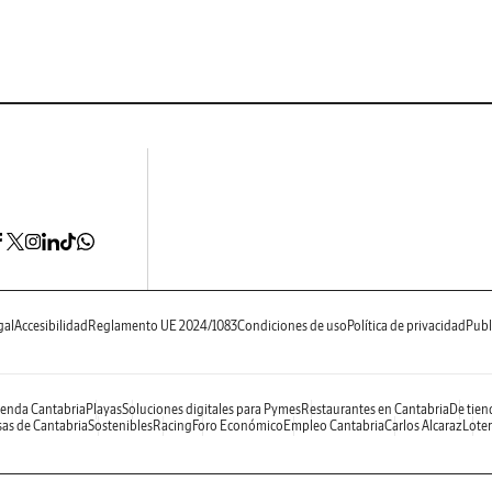
gal
Accesibilidad
Reglamento UE 2024/1083
Condiciones de uso
Política de privacidad
Publ
enda Cantabria
Playas
Soluciones digitales para Pymes
Restaurantes en Cantabria
De tien
as de Cantabria
Sostenibles
Racing
Foro Económico
Empleo Cantabria
Carlos Alcaraz
Loter