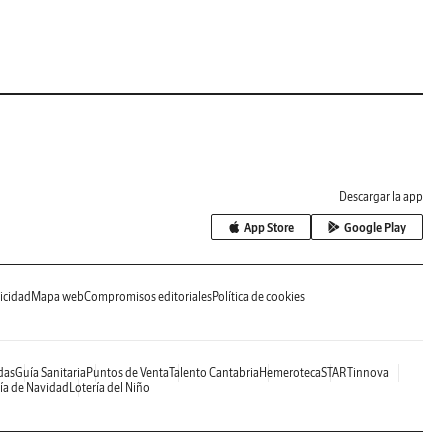
Descargar la app
App Store
Google Play
icidad
Mapa web
Compromisos editoriales
Política de cookies
das
Guía Sanitaria
Puntos de Venta
Talento Cantabria
Hemeroteca
STARTinnova
ía de Navidad
Lotería del Niño