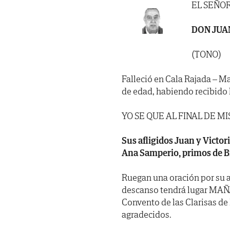
EL SEÑO
DON JUA
(TONO)
Falleció en Cala Rajada – Ma
de edad, habiendo recibido 
YO SE QUE AL FINAL DE M
Sus afligidos Juan y Victor
Ana Samperio, primos de Bi
Ruegan una oración por su a
descanso tendrá lugar MAÑAN
Convento de las Clarisas de
agradecidos.