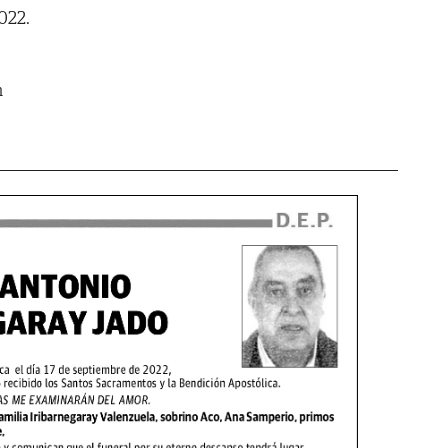
022.
m