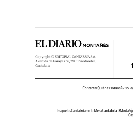
Copyright © EDITORIAL CANTABRIA S.A.
Avenida de Parayas 38, 39011 Santander ,
Cantabria
Contactar
Quiénes somos
Aviso le
Esquelas
Cantabria en la Mesa
Cantabria DModa
Ag
Cas