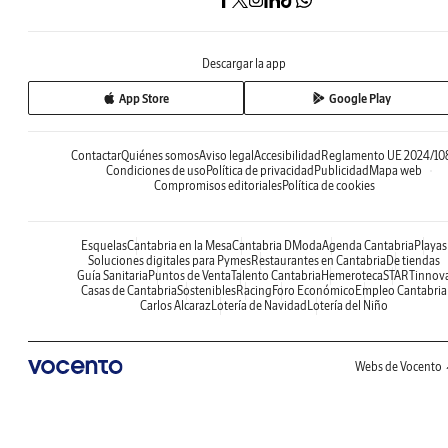
Descargar la app
App Store
Google Play
Contactar
Quiénes somos
Aviso legal
Accesibilidad
Reglamento UE 2024/10
Condiciones de uso
Política de privacidad
Publicidad
Mapa web
Compromisos editoriales
Política de cookies
Esquelas
Cantabria en la Mesa
Cantabria DModa
Agenda Cantabria
Playas
Soluciones digitales para Pymes
Restaurantes en Cantabria
De tiendas
Guía Sanitaria
Puntos de Venta
Talento Cantabria
Hemeroteca
STARTinnov
Casas de Cantabria
Sostenibles
Racing
Foro Económico
Empleo Cantabria
Carlos Alcaraz
Lotería de Navidad
Lotería del Niño
Webs de Vocento