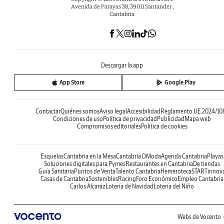
Avenida de Parayas 38, 39011 Santander ,
Cantabria
Descargar la app
App Store
Google Play
Contactar
Quiénes somos
Aviso legal
Accesibilidad
Reglamento UE 2024/10
Condiciones de uso
Política de privacidad
Publicidad
Mapa web
Compromisos editoriales
Política de cookies
Esquelas
Cantabria en la Mesa
Cantabria DModa
Agenda Cantabria
Playas
Soluciones digitales para Pymes
Restaurantes en Cantabria
De tiendas
Guía Sanitaria
Puntos de Venta
Talento Cantabria
Hemeroteca
STARTinnov
Casas de Cantabria
Sostenibles
Racing
Foro Económico
Empleo Cantabria
Carlos Alcaraz
Lotería de Navidad
Lotería del Niño
Webs de Vocento