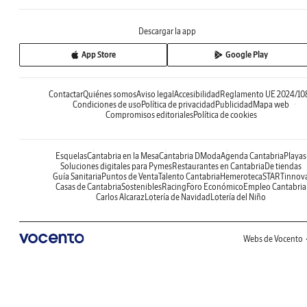
Descargar la app
App Store
Google Play
Contactar
Quiénes somos
Aviso legal
Accesibilidad
Reglamento UE 2024/10
Condiciones de uso
Política de privacidad
Publicidad
Mapa web
Compromisos editoriales
Política de cookies
Esquelas
Cantabria en la Mesa
Cantabria DModa
Agenda Cantabria
Playas
Soluciones digitales para Pymes
Restaurantes en Cantabria
De tiendas
Guía Sanitaria
Puntos de Venta
Talento Cantabria
Hemeroteca
STARTinnov
Casas de Cantabria
Sostenibles
Racing
Foro Económico
Empleo Cantabria
Carlos Alcaraz
Lotería de Navidad
Lotería del Niño
Webs de Vocento