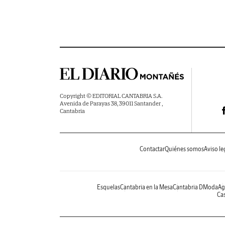
Copyright © EDITORIAL CANTABRIA S.A.
Avenida de Parayas 38, 39011 Santander ,
Cantabria
Contactar
Quiénes somos
Aviso le
Esquelas
Cantabria en la Mesa
Cantabria DModa
Ag
Cas