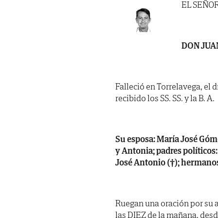
EL SEÑO
DON JUA
Falleció en Torrelavega, el d
recibido los SS. SS. y la B. A.
Su esposa: María José Gómez
y Antonia; padres político
José Antonio (†); hermanos 
Ruegan una oración por su a
las DIEZ de la mañana, desde