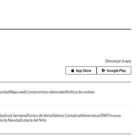
Descargar la app
App Store
Google Play
icidad
Mapa web
Compromisos editoriales
Política de cookies
das
Guía Sanitaria
Puntos de Venta
Talento Cantabria
Hemeroteca
STARTinnova
ía de Navidad
Lotería del Niño