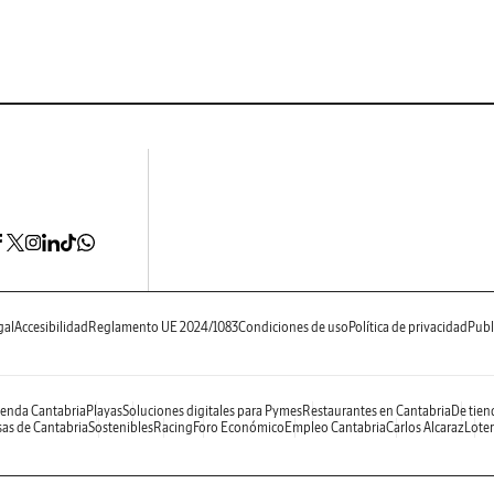
gal
Accesibilidad
Reglamento UE 2024/1083
Condiciones de uso
Política de privacidad
Publ
enda Cantabria
Playas
Soluciones digitales para Pymes
Restaurantes en Cantabria
De tien
as de Cantabria
Sostenibles
Racing
Foro Económico
Empleo Cantabria
Carlos Alcaraz
Loter