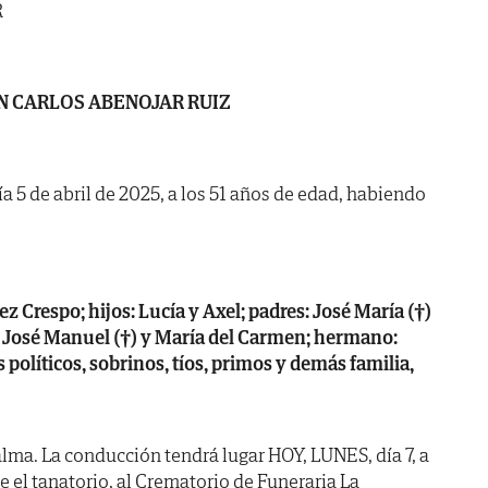
R
N CARLOS ABENOJAR RUIZ
ía 5 de abril de 2025, a los 51 años de edad, habiendo
 Crespo; hijos: Lucía y Axel; padres: José María (†)
s: José Manuel (†) y María del Carmen; hermano:
políticos, sobrinos, tíos, primos y demás familia,
lma. La conducción tendrá lugar HOY, LUNES, día 7, a
 el tanatorio, al Crematorio de Funeraria La