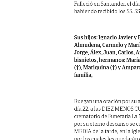
Falleció en Santander, el dí
habiendo recibido los SS. SS. 
Sus hijos: Ignacio Javier y
Almudena, Carmelo y María D
Jorge, Álex, Juan, Carlos, A
bisnietos, hermanos: María 
(†), Mariquina (†) y Ampar
familia,
Ruegan una oración por su
día 22, a las DIEZ MENOS CU
crematorio de Funeraria La 
por su eterno descanso se 
MEDIA de la tarde, en la igl
por los cuales les quedará