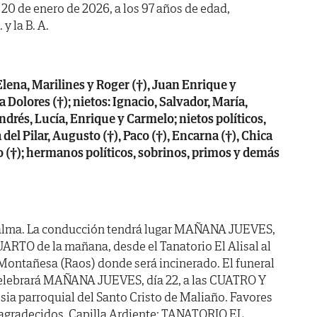
a 20 de enero de 2026, a los 97 años de edad,
y la B. A.
 Elena, Marilines y Roger (†), Juan Enrique y
olores (†); nietos: Ignacio, Salvador, María,
ndrés, Lucía, Enrique y Carmelo; nietos políticos,
del Pilar, Augusto (†), Paco (†), Encarna (†), Chica
o (†); hermanos políticos, sobrinos, primos y demás
 alma. La conducción tendrá lugar MAÑANA JUEVES,
ARTO de la mañana, desde el Tanatorio El Alisal al
Montañesa (Raos) donde será incinerado. El funeral
celebrará MAÑANA JUEVES, día 22, a las CUATRO Y
esia parroquial del Santo Cristo de Maliaño. Favores
n agradecidos. Capilla Ardiente: TANATORIO EL