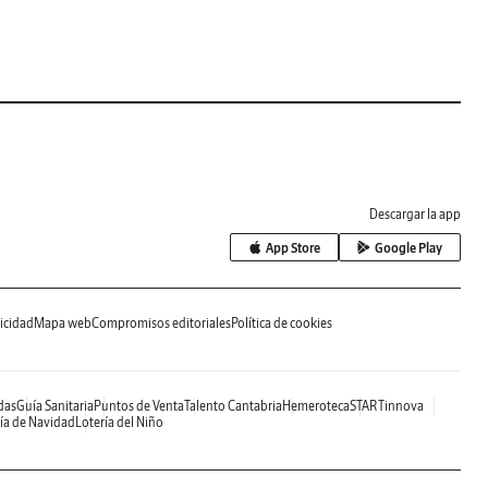
Descargar la app
App Store
Google Play
icidad
Mapa web
Compromisos editoriales
Política de cookies
das
Guía Sanitaria
Puntos de Venta
Talento Cantabria
Hemeroteca
STARTinnova
ía de Navidad
Lotería del Niño