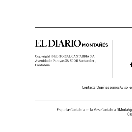
Copyright © EDITORIAL CANTABRIA S.A.
Avenida de Parayas 38, 39011 Santander ,
Cantabria
Contactar
Quiénes somos
Aviso le
Esquelas
Cantabria en la Mesa
Cantabria DModa
Ag
Cas