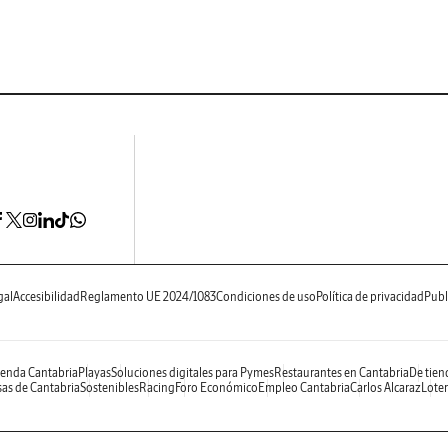
gal
Accesibilidad
Reglamento UE 2024/1083
Condiciones de uso
Política de privacidad
Publ
enda Cantabria
Playas
Soluciones digitales para Pymes
Restaurantes en Cantabria
De tien
as de Cantabria
Sostenibles
Racing
Foro Económico
Empleo Cantabria
Carlos Alcaraz
Loter