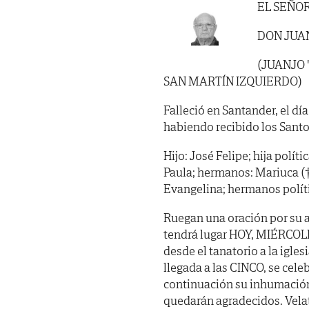
EL SEÑO
DON JUA
(JUANJO 
SAN MARTÍN IZQUIERDO)
Falleció en Santander, el dí
habiendo recibido los Santo
Hijo: José Felipe; hija polít
Paula; hermanos: Mariuca (†),
Evangelina; hermanos políti
Ruegan una oración por su 
tendrá lugar HOY, MIÉRCOLE
desde el tanatorio a la igle
llegada a las CINCO, se cele
continuación su inhumación 
quedarán agradecidos. Vela