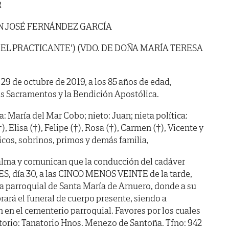
R
N JOSÉ FERNÁNDEZ GARCÍA
'EL PRACTICANTE') (VDO. DE DOÑA MARÍA TERESA
a 29 de octubre de 2019, a los 85 años de edad,
s Sacramentos y la Bendición Apostólica.
ica: María del Mar Cobo; nieto: Juan; nieta política:
 Elisa (†), Felipe (†), Rosa (†), Carmen (†), Vicente y
cos, sobrinos, primos y demás familia,
alma y comunican que la conducción del cadáver
S, día 30, a las CINCO MENOS VEINTE de la tarde,
sia parroquial de Santa María de Arnuero, donde a su
brará el funeral de cuerpo presente, siendo a
en el cementerio parroquial. Favores por los cuales
torio: Tanatorio Hnos. Menezo de Santoña. Tfno: 942