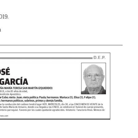
019.
m