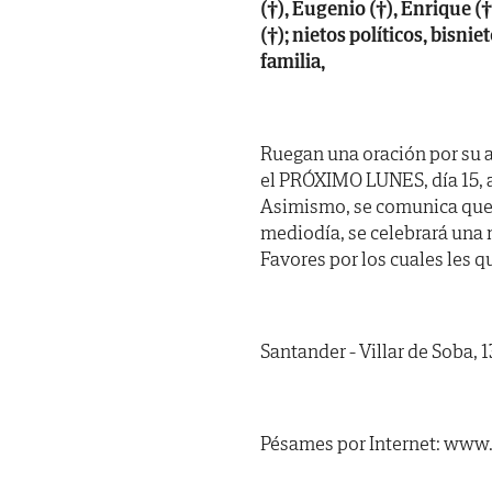
(†), Eugenio (†), Enrique (†
(†); nietos políticos, bisn
familia,
Ruegan una oración por su a
el PRÓXIMO LUNES, día 15, a 
Asimismo, se comunica que
mediodía, se celebrará una m
Favores por los cuales les 
Santander - Villar de Soba, 
Pésames por Internet: www