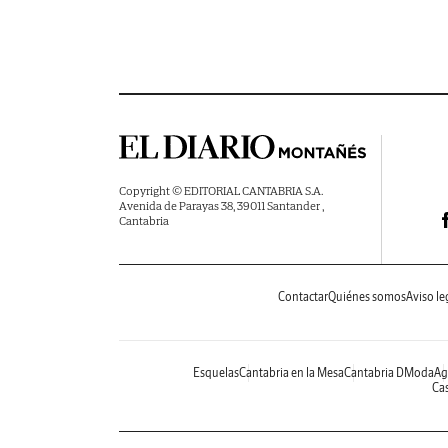
Copyright © EDITORIAL CANTABRIA S.A.
Avenida de Parayas 38, 39011 Santander ,
Cantabria
Contactar
Quiénes somos
Aviso le
Esquelas
Cantabria en la Mesa
Cantabria DModa
Ag
Cas