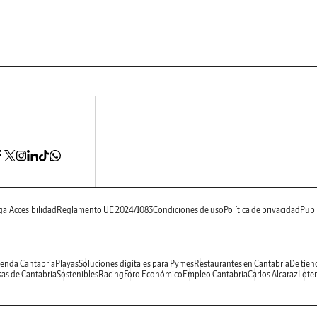
gal
Accesibilidad
Reglamento UE 2024/1083
Condiciones de uso
Política de privacidad
Publ
enda Cantabria
Playas
Soluciones digitales para Pymes
Restaurantes en Cantabria
De tien
as de Cantabria
Sostenibles
Racing
Foro Económico
Empleo Cantabria
Carlos Alcaraz
Loter