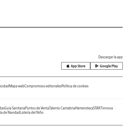
Descargar la app
App Store
Google Play
icidad
Mapa web
Compromisos editoriales
Política de cookies
das
Guía Sanitaria
Puntos de Venta
Talento Cantabria
Hemeroteca
STARTinnova
ía de Navidad
Lotería del Niño