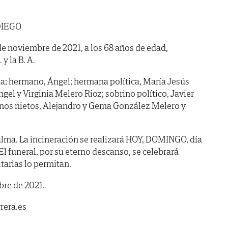
DIEGO
 de noviembre de 2021, a los 68 años de edad,
y la B. A.
na; hermano, Ángel; hermana política, María Jesús
ngel y Virginia Melero Rioz; sobrino político, Javier
nos nietos, Alejandro y Gema González Melero y
lma. La incineración se realizará HOY, DOMINGO, día
 El funeral, por su eterno descanso, se celebrará
tarias lo permitan.
bre de 2021.
rera.es