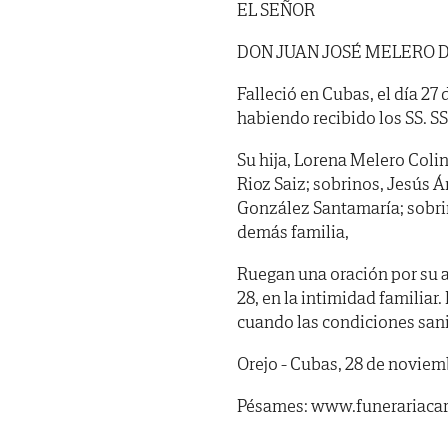
EL SEÑOR
DON JUAN JOSÉ MELERO 
Falleció en Cubas, el día 27
habiendo recibido los SS. SS. 
Su hija, Lorena Melero Coli
Rioz Saiz; sobrinos, Jesús Á
González Santamaría; sobri
demás familia,
Ruegan una oración por su a
28, en la intimidad familiar.
cuando las condiciones sani
Orejo - Cubas, 28 de noviem
Pésames: www.funerariacar