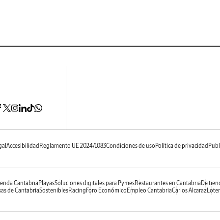
gal
Accesibilidad
Reglamento UE 2024/1083
Condiciones de uso
Política de privacidad
Publ
enda Cantabria
Playas
Soluciones digitales para Pymes
Restaurantes en Cantabria
De tien
as de Cantabria
Sostenibles
Racing
Foro Económico
Empleo Cantabria
Carlos Alcaraz
Loter