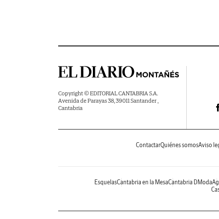
Copyright © EDITORIAL CANTABRIA S.A.
Avenida de Parayas 38, 39011 Santander ,
Cantabria
Contactar
Quiénes somos
Aviso le
Esquelas
Cantabria en la Mesa
Cantabria DModa
Ag
Cas