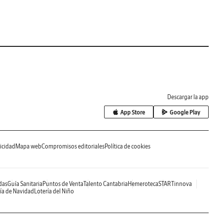
Descargar la app
App Store
Google Play
icidad
Mapa web
Compromisos editoriales
Política de cookies
das
Guía Sanitaria
Puntos de Venta
Talento Cantabria
Hemeroteca
STARTinnova
ía de Navidad
Lotería del Niño