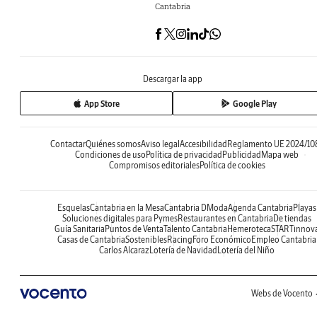
Cantabria
Descargar la app
App Store
Google Play
Contactar
Quiénes somos
Aviso legal
Accesibilidad
Reglamento UE 2024/10
Condiciones de uso
Política de privacidad
Publicidad
Mapa web
Compromisos editoriales
Política de cookies
Esquelas
Cantabria en la Mesa
Cantabria DModa
Agenda Cantabria
Playas
Soluciones digitales para Pymes
Restaurantes en Cantabria
De tiendas
Guía Sanitaria
Puntos de Venta
Talento Cantabria
Hemeroteca
STARTinnov
Casas de Cantabria
Sostenibles
Racing
Foro Económico
Empleo Cantabria
Carlos Alcaraz
Lotería de Navidad
Lotería del Niño
Webs de Vocento