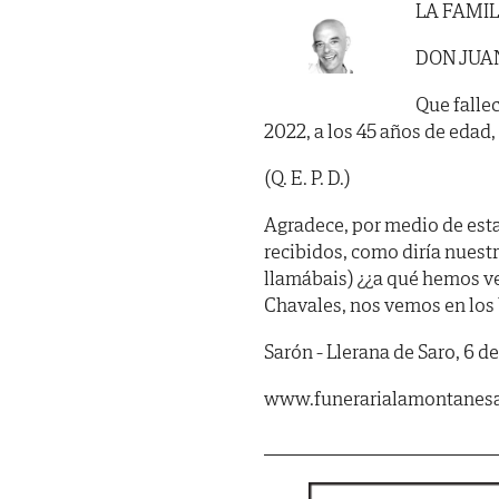
LA FAMIL
DON JUA
Que fallec
2022, a los 45 años de edad, 
(Q. E. P. D.)
Agradece, por medio de est
recibidos, como diría nues
llamábais) ¿¿a qué hemos veni
Chavales, nos vemos en los b
Sarón - Llerana de Saro, 6 d
www.funerarialamontanes