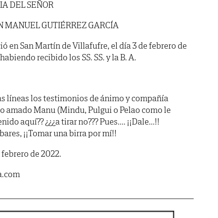
IA DEL SEÑOR
N MANUEL GUTIÉRREZ GARCÍA
ió en San Martín de Villafufre, el día 3 de febrero de
habiendo recibido los SS. SS. y la B. A.
as líneas los testimonios de ánimo y compañía
tro amado Manu (Mindu, Pulgui o Pelao como le
do aquí?? ¿¿¿a tirar no??? Pues.... ¡¡Dale...!!
ares, ¡¡Tomar una birra por mí!!
e febrero de 2022.
a.com