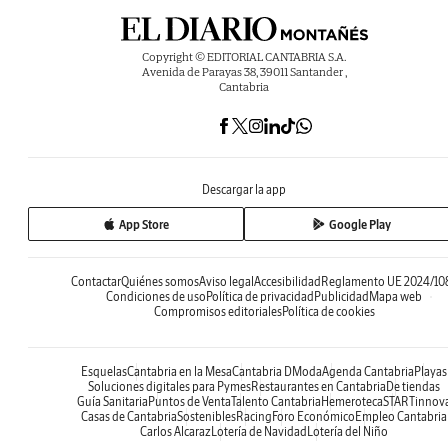
Copyright © EDITORIAL CANTABRIA S.A.
Avenida de Parayas 38, 39011 Santander ,
Cantabria
Descargar la app
App Store
Google Play
Contactar
Quiénes somos
Aviso legal
Accesibilidad
Reglamento UE 2024/10
Condiciones de uso
Política de privacidad
Publicidad
Mapa web
Compromisos editoriales
Política de cookies
Esquelas
Cantabria en la Mesa
Cantabria DModa
Agenda Cantabria
Playas
Soluciones digitales para Pymes
Restaurantes en Cantabria
De tiendas
Guía Sanitaria
Puntos de Venta
Talento Cantabria
Hemeroteca
STARTinnov
Casas de Cantabria
Sostenibles
Racing
Foro Económico
Empleo Cantabria
Carlos Alcaraz
Lotería de Navidad
Lotería del Niño