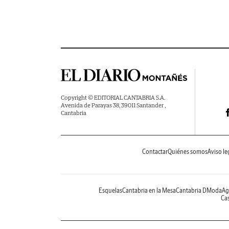
Copyright © EDITORIAL CANTABRIA S.A.
Avenida de Parayas 38, 39011 Santander ,
Cantabria
Contactar
Quiénes somos
Aviso le
Esquelas
Cantabria en la Mesa
Cantabria DModa
Ag
Cas