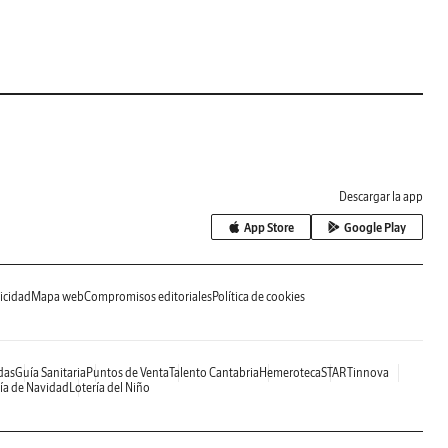
Descargar la app
App Store
Google Play
icidad
Mapa web
Compromisos editoriales
Política de cookies
das
Guía Sanitaria
Puntos de Venta
Talento Cantabria
Hemeroteca
STARTinnova
ía de Navidad
Lotería del Niño