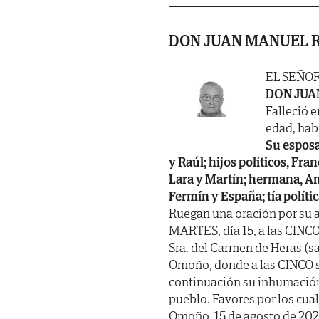
DON JUAN MANUEL 
EL SEÑO
DON JUA
Falleció e
edad, habi
Su esposa
y Raúl; hijos políticos, Fr
Lara y Martín; hermana, Am
Fermín y España; tía políti
Ruegan una oración por su 
MARTES, día 15, a las CINCO
Sra. del Carmen de Heras (sal
Omoño, donde a las CINCO se
continuación su inhumación 
pueblo. Favores por los cua
Omoño, 15 de agosto de 202