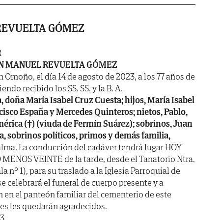
REVUELTA GÓMEZ
R
N MANUEL REVUELTA GÓMEZ
n Omoño, el día 14 de agosto de 2023, a los 77 años de
endo recibido los SS. SS. y la B. A.
, doña María Isabel Cruz Cuesta; hijos, María Isabel
ancisco España y Mercedes Quinteros; nietos, Pablo,
érica (†) (viuda de Fermín Suárez); sobrinos, Juan
ca, sobrinos políticos, primos y demás familia,
alma. La conducción del cadáver tendrá lugar HOY
 MENOS VEINTE de la tarde, desde el Tanatorio Ntra.
a nº 1), para su traslado a la Iglesia Parroquial de
 celebrará el funeral de cuerpo presente y a
en el panteón familiar del cementerio de este
les les quedarán agradecidos.
3.