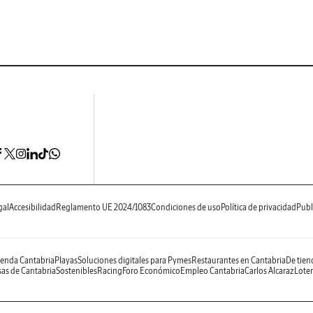
gal
Accesibilidad
Reglamento UE 2024/1083
Condiciones de uso
Política de privacidad
Publ
enda Cantabria
Playas
Soluciones digitales para Pymes
Restaurantes en Cantabria
De tien
as de Cantabria
Sostenibles
Racing
Foro Económico
Empleo Cantabria
Carlos Alcaraz
Loter