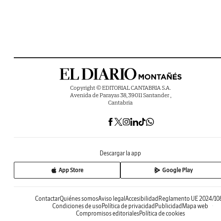
Copyright © EDITORIAL CANTABRIA S.A.
Avenida de Parayas 38, 39011 Santander ,
Cantabria
Descargar la app
App Store
Google Play
Contactar
Quiénes somos
Aviso legal
Accesibilidad
Reglamento UE 2024/10
Condiciones de uso
Política de privacidad
Publicidad
Mapa web
Compromisos editoriales
Política de cookies