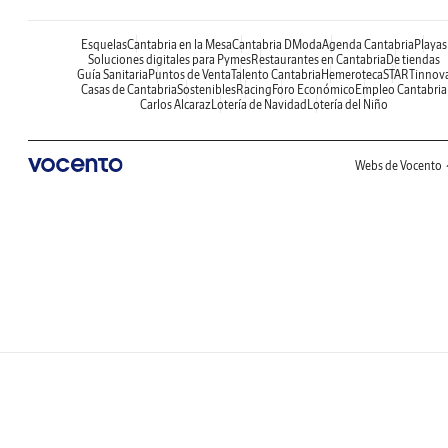
Esquelas
Cantabria en la Mesa
Cantabria DModa
Agenda Cantabria
Playas
Soluciones digitales para Pymes
Restaurantes en Cantabria
De tiendas
Guía Sanitaria
Puntos de Venta
Talento Cantabria
Hemeroteca
STARTinnov
Casas de Cantabria
Sostenibles
Racing
Foro Económico
Empleo Cantabria
Carlos Alcaraz
Lotería de Navidad
Lotería del Niño
Webs de Vocento