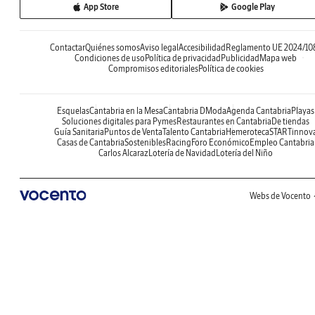
App Store
Google Play
Contactar
Quiénes somos
Aviso legal
Accesibilidad
Reglamento UE 2024/10
Condiciones de uso
Política de privacidad
Publicidad
Mapa web
Compromisos editoriales
Política de cookies
Esquelas
Cantabria en la Mesa
Cantabria DModa
Agenda Cantabria
Playas
Soluciones digitales para Pymes
Restaurantes en Cantabria
De tiendas
Guía Sanitaria
Puntos de Venta
Talento Cantabria
Hemeroteca
STARTinnov
Casas de Cantabria
Sostenibles
Racing
Foro Económico
Empleo Cantabria
Carlos Alcaraz
Lotería de Navidad
Lotería del Niño
Webs de Vocento