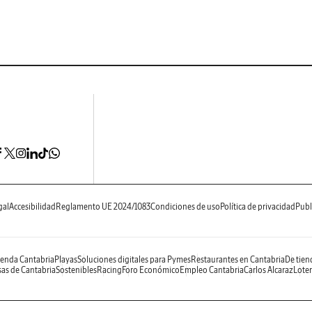
gal
Accesibilidad
Reglamento UE 2024/1083
Condiciones de uso
Política de privacidad
Publ
enda Cantabria
Playas
Soluciones digitales para Pymes
Restaurantes en Cantabria
De tien
as de Cantabria
Sostenibles
Racing
Foro Económico
Empleo Cantabria
Carlos Alcaraz
Loter