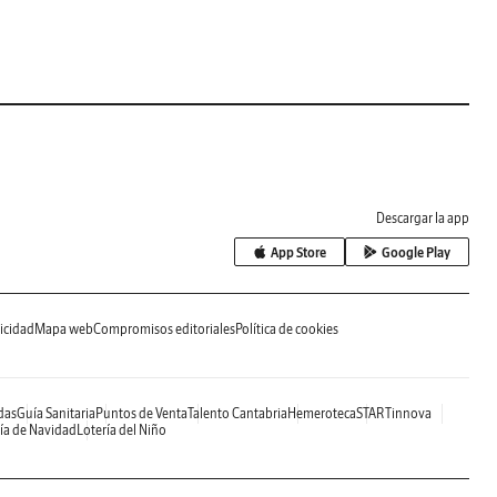
Descargar la app
App Store
Google Play
icidad
Mapa web
Compromisos editoriales
Política de cookies
das
Guía Sanitaria
Puntos de Venta
Talento Cantabria
Hemeroteca
STARTinnova
ía de Navidad
Lotería del Niño