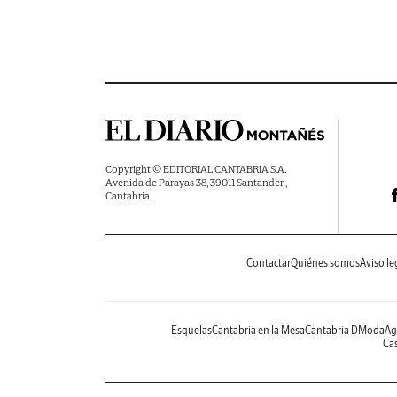
Copyright © EDITORIAL CANTABRIA S.A.
Avenida de Parayas 38, 39011 Santander ,
Cantabria
Contactar
Quiénes somos
Aviso le
Esquelas
Cantabria en la Mesa
Cantabria DModa
Ag
Cas