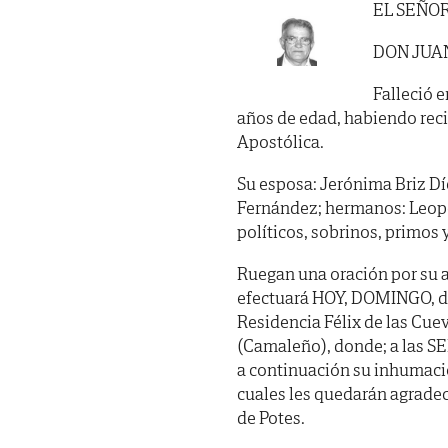
EL SEÑO
DON JUA
Falleció e
años de edad, habiendo reci
Apostólica.
Su esposa: Jerónima Briz Díe
Fernández; hermanos: Leopo
políticos, sobrinos, primos 
Ruegan una oración por su a
efectuará HOY, DOMINGO, día
Residencia Félix de las Cuev
(Camaleño), donde; a las SEI
a continuación su inhumació
cuales les quedarán agradec
de Potes.