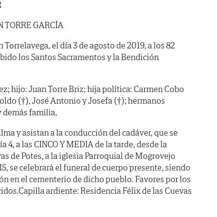
R
N TORRE GARCÍA
n Torrelavega, el día 3 de agosto de 2019, a los 82
bido los Santos Sacramentos y la Bendición
z; hijo: Juan Torre Briz; hija política: Carmen Cobo
ldo (†), José Antonio y Josefa (†); hermanos
y demás familia,
lma y asistan a la conducción del cadáver, que se
 4, a las CINCO Y MEDIA de la tarde, desde la
as de Potes, a la iglesia Parroquial de Mogrovejo
S, se celebrará el funeral de cuerpo presente, siendo
n en el cementerio de dicho pueblo. Favores por los
idos.Capilla ardiente: Residencia Félix de las Cuevas