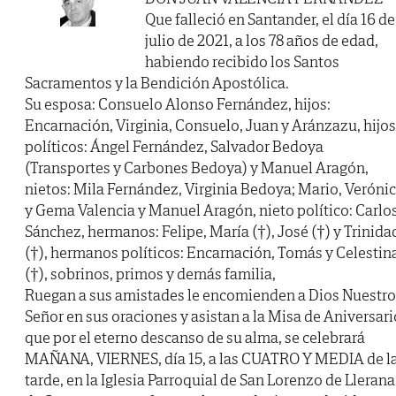
Que falleció en Santander, el día 16 de
julio de 2021, a los 78 años de edad,
habiendo recibido los Santos
Sacramentos y la Bendición Apostólica.
Su esposa: Consuelo Alonso Fernández, hijos:
Encarnación, Virginia, Consuelo, Juan y Aránzazu, hijos
políticos: Ángel Fernández, Salvador Bedoya
(Transportes y Carbones Bedoya) y Manuel Aragón,
nietos: Mila Fernández, Virginia Bedoya; Mario, Veróni
y Gema Valencia y Manuel Aragón, nieto político: Carlo
Sánchez, hermanos: Felipe, María (†), José (†) y Trinida
(†), hermanos políticos: Encarnación, Tomás y Celestin
(†), sobrinos, primos y demás familia,
Ruegan a sus amistades le encomienden a Dios Nuestro
Señor en sus oraciones y asistan a la Misa de Aniversari
que por el eterno descanso de su alma, se celebrará
MAÑANA, VIERNES, día 15, a las CUATRO Y MEDIA de l
tarde, en la Iglesia Parroquial de San Lorenzo de Llerana