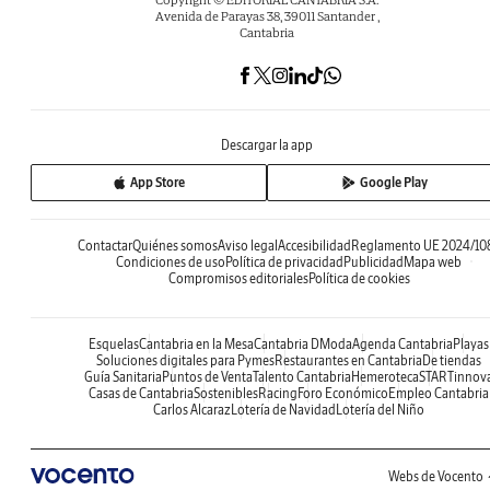
Avenida de Parayas 38, 39011 Santander ,
Cantabria
Descargar la app
App Store
Google Play
Contactar
Quiénes somos
Aviso legal
Accesibilidad
Reglamento UE 2024/10
Condiciones de uso
Política de privacidad
Publicidad
Mapa web
Compromisos editoriales
Política de cookies
Esquelas
Cantabria en la Mesa
Cantabria DModa
Agenda Cantabria
Playas
Soluciones digitales para Pymes
Restaurantes en Cantabria
De tiendas
Guía Sanitaria
Puntos de Venta
Talento Cantabria
Hemeroteca
STARTinnov
Casas de Cantabria
Sostenibles
Racing
Foro Económico
Empleo Cantabria
Carlos Alcaraz
Lotería de Navidad
Lotería del Niño
Webs de Vocento