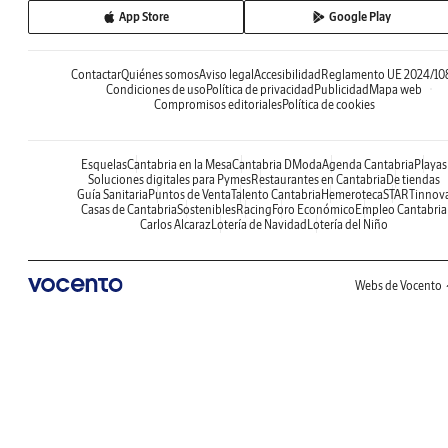
App Store
Google Play
Contactar
Quiénes somos
Aviso legal
Accesibilidad
Reglamento UE 2024/10
Condiciones de uso
Política de privacidad
Publicidad
Mapa web
Compromisos editoriales
Política de cookies
Esquelas
Cantabria en la Mesa
Cantabria DModa
Agenda Cantabria
Playas
Soluciones digitales para Pymes
Restaurantes en Cantabria
De tiendas
Guía Sanitaria
Puntos de Venta
Talento Cantabria
Hemeroteca
STARTinnov
Casas de Cantabria
Sostenibles
Racing
Foro Económico
Empleo Cantabria
Carlos Alcaraz
Lotería de Navidad
Lotería del Niño
Webs de Vocento