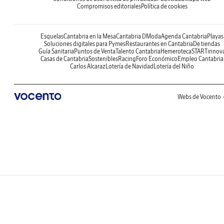
Compromisos editoriales
Política de cookies
Esquelas
Cantabria en la Mesa
Cantabria DModa
Agenda Cantabria
Playas
Soluciones digitales para Pymes
Restaurantes en Cantabria
De tiendas
Guía Sanitaria
Puntos de Venta
Talento Cantabria
Hemeroteca
STARTinnov
Casas de Cantabria
Sostenibles
Racing
Foro Económico
Empleo Cantabria
Carlos Alcaraz
Lotería de Navidad
Lotería del Niño
Webs de Vocento