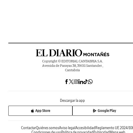
Copyright © EDITORIAL CANTABRIA S.A.
Avenida de Parayas 38, 39011 Santander ,
Cantabria
Descargar la app
App Store
Google Play
Contactar
Quiénes somos
Aviso legal
Accesibilidad
Reglamento UE 2024/10
Condiciones de uso
Política de privacidad
Publicidad
Mapa web