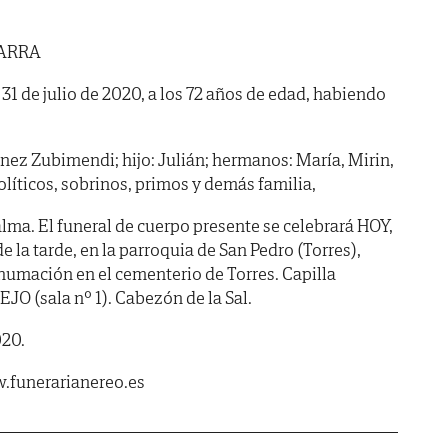
ÑARRA
a 31 de julio de 2020, a los 72 años de edad, habiendo
ez Zubimendi; hijo: Julián; hermanos: María, Mirin,
líticos, sobrinos, primos y demás familia,
lma. El funeral de cuerpo presente se celebrará HOY,
e la tarde, en la parroquia de San Pedro (Torres),
humación en el cementerio de Torres. Capilla
O (sala nº 1). Cabezón de la Sal.
020.
.funerarianereo.es