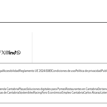
gal
Accesibilidad
Reglamento UE 2024/1083
Condiciones de uso
Política de privacidad
Publ
enda Cantabria
Playas
Soluciones digitales para Pymes
Restaurantes en Cantabria
De tien
as de Cantabria
Sostenibles
Racing
Foro Económico
Empleo Cantabria
Carlos Alcaraz
Loter