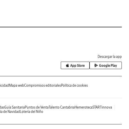
Descargar la app
App Store
Google Play
icidad
Mapa web
Compromisos editoriales
Política de cookies
das
Guía Sanitaria
Puntos de Venta
Talento Cantabria
Hemeroteca
STARTinnova
ía de Navidad
Lotería del Niño