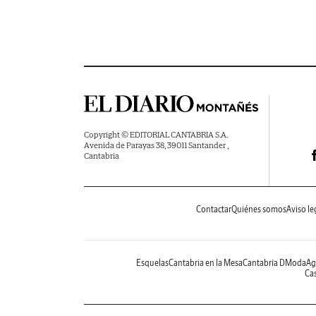
Copyright © EDITORIAL CANTABRIA S.A.
Avenida de Parayas 38, 39011 Santander ,
Cantabria
Contactar
Quiénes somos
Aviso le
Esquelas
Cantabria en la Mesa
Cantabria DModa
Ag
Cas