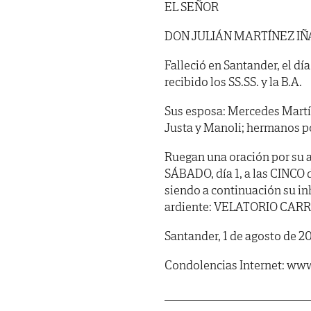
EL SEÑOR
DON JULIÁN MARTÍNEZ I
Falleció en Santander, el dí
recibido los SS.SS. y la B.A.
Sus esposa: Mercedes Martín
Justa y Manoli; hermanos po
Ruegan una oración por su a
SÁBADO, día 1, a las CINCO d
siendo a continuación su in
ardiente: VELATORIO CARREJ
Santander, 1 de agosto de 2
Condolencias Internet: www