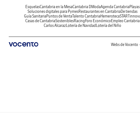
Esquelas
Cantabria en la Mesa
Cantabria DModa
Agenda Cantabria
Playas
Soluciones digitales para Pymes
Restaurantes en Cantabria
De tiendas
Guía Sanitaria
Puntos de Venta
Talento Cantabria
Hemeroteca
STARTinnov
Casas de Cantabria
Sostenibles
Racing
Foro Económico
Empleo Cantabria
Carlos Alcaraz
Lotería de Navidad
Lotería del Niño
Webs de Vocento