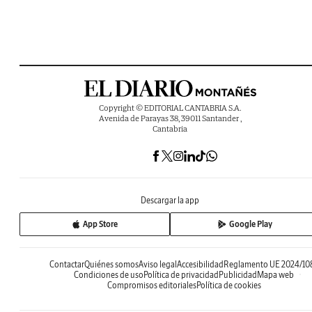
Copyright © EDITORIAL CANTABRIA S.A.
Avenida de Parayas 38, 39011 Santander ,
Cantabria
Descargar la app
App Store
Google Play
Contactar
Quiénes somos
Aviso legal
Accesibilidad
Reglamento UE 2024/10
Condiciones de uso
Política de privacidad
Publicidad
Mapa web
Compromisos editoriales
Política de cookies