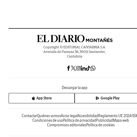
Copyright © EDITORIAL CANTABRIA S.A.
Avenida de Parayas 38, 39011 Santander ,
Cantabria
Descargar la app
App Store
Google Play
Contactar
Quiénes somos
Aviso legal
Accesibilidad
Reglamento UE 2024/10
Condiciones de uso
Política de privacidad
Publicidad
Mapa web
Compromisos editoriales
Política de cookies