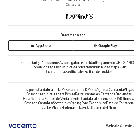
Cantabria
Descargar la app
App Store
Google Play
Contactar
Quiénes somos
Aviso legal
Accesibilidad
Reglamento UE 2024/10
Condiciones de uso
Política de privacidad
Publicidad
Mapa web
Compromisos editoriales
Política de cookies
Esquelas
Cantabria en la Mesa
Cantabria DModa
Agenda Cantabria
Playas
Soluciones digitales para Pymes
Restaurantes en Cantabria
De tiendas
Guía Sanitaria
Puntos de Venta
Talento Cantabria
Hemeroteca
STARTinnov
Casas de Cantabria
Sostenibles
Racing
Foro Económico
Empleo Cantabria
Carlos Alcaraz
Lotería de Navidad
Lotería del Niño
Webs de Vocento