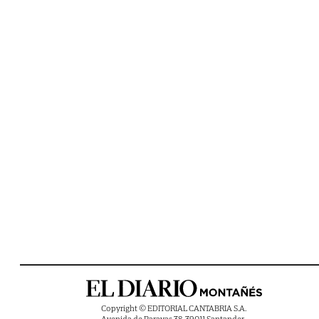
Copyright © EDITORIAL CANTABRIA S.A.
Avenida de Parayas 38, 39011 Santander ,