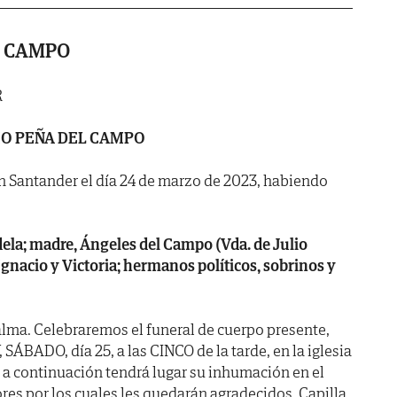
L CAMPO
R
IO PEÑA DEL CAMPO
en Santander el día 24 de marzo de 2023, habiendo
dela; madre, Ángeles del Campo (Vda. de Julio
gnacio y Victoria; hermanos políticos, sobrinos y
lma. Celebraremos el funeral de cuerpo presente,
SÁBADO, día 25, a las CINCO de la tarde, en la iglesia
 a continuación tendrá lugar su inhumación en el
res por los cuales les quedarán agradecidos. Capilla