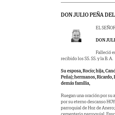
DON JULIO PEÑA DE
EL SEÑO
DON JUL
Falleció 
recibido los SS. SS. y la B. A.
Su esposa, Rocío; hija, Can
Peña); hermanos, Ricardo, I
demás familia,
Ruegan una oración por su a
por su eterno descanso HOY, 
parroquial de Hoz de Anero;
cementerio parroquial. Favo