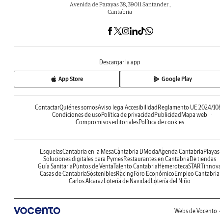
Avenida de Parayas 38, 39011 Santander ,
Cantabria
Descargar la app
App Store
Google Play
Contactar
Quiénes somos
Aviso legal
Accesibilidad
Reglamento UE 2024/10
Condiciones de uso
Política de privacidad
Publicidad
Mapa web
Compromisos editoriales
Política de cookies
Esquelas
Cantabria en la Mesa
Cantabria DModa
Agenda Cantabria
Playas
Soluciones digitales para Pymes
Restaurantes en Cantabria
De tiendas
Guía Sanitaria
Puntos de Venta
Talento Cantabria
Hemeroteca
STARTinnov
Casas de Cantabria
Sostenibles
Racing
Foro Económico
Empleo Cantabria
Carlos Alcaraz
Lotería de Navidad
Lotería del Niño
Webs de Vocento