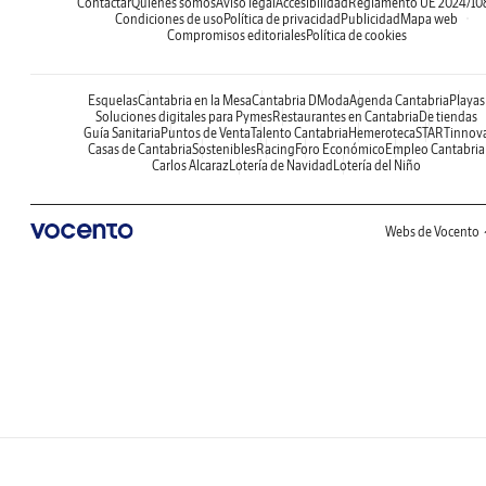
Contactar
Quiénes somos
Aviso legal
Accesibilidad
Reglamento UE 2024/10
Condiciones de uso
Política de privacidad
Publicidad
Mapa web
Compromisos editoriales
Política de cookies
Esquelas
Cantabria en la Mesa
Cantabria DModa
Agenda Cantabria
Playas
Soluciones digitales para Pymes
Restaurantes en Cantabria
De tiendas
Guía Sanitaria
Puntos de Venta
Talento Cantabria
Hemeroteca
STARTinnov
Casas de Cantabria
Sostenibles
Racing
Foro Económico
Empleo Cantabria
Carlos Alcaraz
Lotería de Navidad
Lotería del Niño
Webs de Vocento