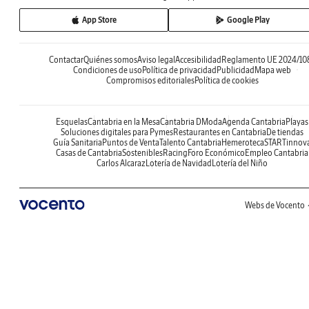
App Store
Google Play
Contactar
Quiénes somos
Aviso legal
Accesibilidad
Reglamento UE 2024/10
Condiciones de uso
Política de privacidad
Publicidad
Mapa web
Compromisos editoriales
Política de cookies
Esquelas
Cantabria en la Mesa
Cantabria DModa
Agenda Cantabria
Playas
Soluciones digitales para Pymes
Restaurantes en Cantabria
De tiendas
Guía Sanitaria
Puntos de Venta
Talento Cantabria
Hemeroteca
STARTinnov
Casas de Cantabria
Sostenibles
Racing
Foro Económico
Empleo Cantabria
Carlos Alcaraz
Lotería de Navidad
Lotería del Niño
Webs de Vocento