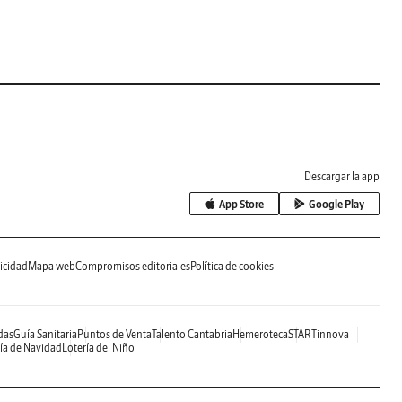
Descargar la app
App Store
Google Play
icidad
Mapa web
Compromisos editoriales
Política de cookies
das
Guía Sanitaria
Puntos de Venta
Talento Cantabria
Hemeroteca
STARTinnova
ía de Navidad
Lotería del Niño