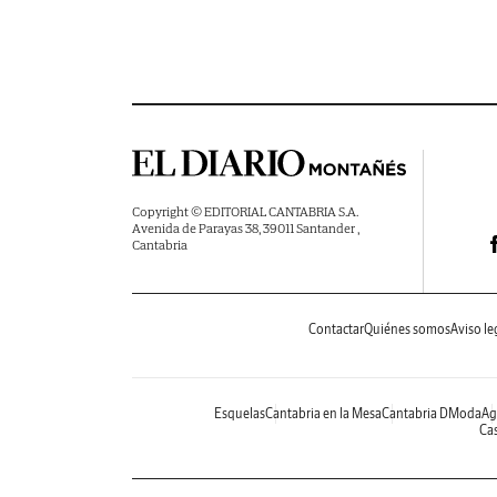
Copyright © EDITORIAL CANTABRIA S.A.
Avenida de Parayas 38, 39011 Santander ,
Cantabria
Contactar
Quiénes somos
Aviso le
Esquelas
Cantabria en la Mesa
Cantabria DModa
Ag
Cas