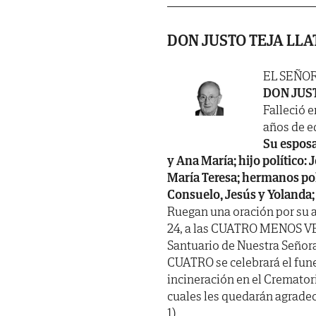
DON JUSTO TEJA LLA
EL SEÑO
DON JUS
Falleció e
años de ed
Su esposa
y Ana María; hijo político:
María Teresa; hermanos polí
Consuelo, Jesús y Yolanda;
Ruegan una oración por su 
24, a las CUATRO MENOS VEIN
Santuario de Nuestra Señora
CUATRO se celebrará el fune
incineración en el Cremator
cuales les quedarán agrade
1).