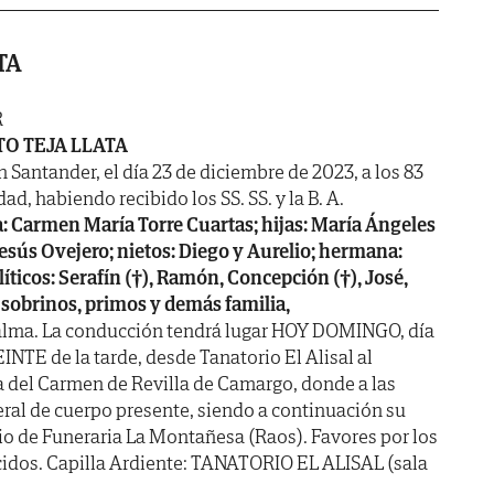
TA
R
TO TEJA LLATA
n Santander, el día 23 de diciembre de 2023, a los 83
ad, habiendo recibido los SS. SS. y la B. A.
: Carmen María Torre Cuartas; hijas: María Ángeles
 Jesús Ovejero; nietos: Diego y Aurelio; hermana:
ticos: Serafín (†), Ramón, Concepción (†), José,
 sobrinos, primos y demás familia,
alma. La conducción tendrá lugar HOY DOMINGO, día
TE de la tarde, desde Tanatorio El Alisal al
 del Carmen de Revilla de Camargo, donde a las
ral de cuerpo presente, siendo a continuación su
io de Funeraria La Montañesa (Raos). Favores por los
cidos. Capilla Ardiente: TANATORIO EL ALISAL (sala