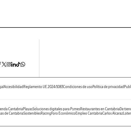
gal
Accesibilidad
Reglamento UE 2024/1083
Condiciones de uso
Política de privacidad
Publ
enda Cantabria
Playas
Soluciones digitales para Pymes
Restaurantes en Cantabria
De tien
as de Cantabria
Sostenibles
Racing
Foro Económico
Empleo Cantabria
Carlos Alcaraz
Loter