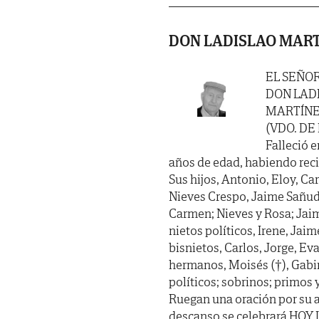
DON LADISLAO MART
EL SEÑO
DON LAD
MARTÍNE
(VDO. DE
Falleció e
años de edad, habiendo recibi
Sus hijos, Antonio, Eloy, Ca
Nieves Crespo, Jaime Sañudo
Carmen; Nieves y Rosa; Jaim
nietos políticos, Irene, Jaim
bisnietos, Carlos, Jorge, Ev
hermanos, Moisés (†), Gabino
políticos; sobrinos; primos 
Ruegan una oración por su a
descanso se celebrará HOY LU