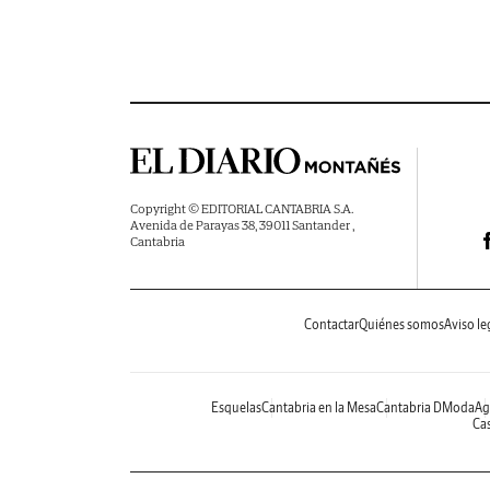
Copyright © EDITORIAL CANTABRIA S.A.
Avenida de Parayas 38, 39011 Santander ,
Cantabria
Contactar
Quiénes somos
Aviso le
Esquelas
Cantabria en la Mesa
Cantabria DModa
Ag
Cas