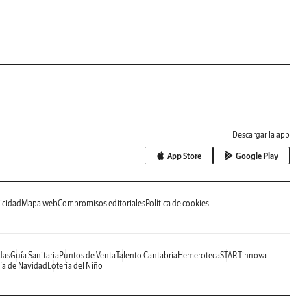
Descargar la app
App Store
Google Play
icidad
Mapa web
Compromisos editoriales
Política de cookies
das
Guía Sanitaria
Puntos de Venta
Talento Cantabria
Hemeroteca
STARTinnova
ía de Navidad
Lotería del Niño