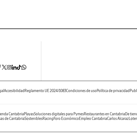
gal
Accesibilidad
Reglamento UE 2024/1083
Condiciones de uso
Política de privacidad
Publ
enda Cantabria
Playas
Soluciones digitales para Pymes
Restaurantes en Cantabria
De tien
as de Cantabria
Sostenibles
Racing
Foro Económico
Empleo Cantabria
Carlos Alcaraz
Loter