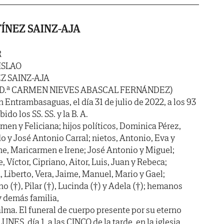
ÍNEZ SAINZ-AJA
R
ISLAO
Z SAINZ-AJA
 D.ª CARMEN NIEVES ABASCAL FERNÁNDEZ)
n Entrambasaguas, el día 31 de julio de 2022, a los 93
do los SS. SS. y la B. A.
rmen y Feliciana; hijos políticos, Dominica Pérez,
 y José Antonio Carral; nietos, Antonio, Eva y
e, Maricarmen e Irene; José Antonio y Miguel;
e, Víctor, Cipriano, Aitor, Luis, Juan y Rebeca;
a, Liberto, Vera, Jaime, Manuel, Mario y Gael;
 (†), Pilar (†), Lucinda (†) y Adela (†); hemanos
y demás familia,
lma. El funeral de cuerpo presente por su eterno
NES, día 1, a las CINCO de la tarde, en la iglesia