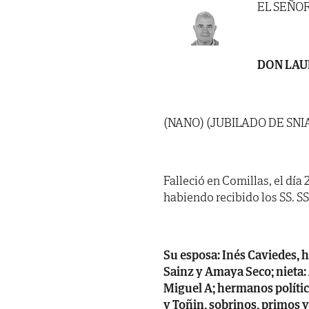
EL SEÑO
DON LAU
(NANO) (JUBILADO DE SNI
Falleció en Comillas, el día
habiendo recibido los SS. SS. 
Su esposa: Inés Caviedes, hi
Sainz y Amaya Seco; nieta:
Miguel A; hermanos político
y Toñin, sobrinos, primos y