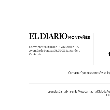
Copyright © EDITORIAL CANTABRIA S.A.
Avenida de Parayas 38, 39011 Santander ,
Cantabria
Contactar
Quiénes somos
Aviso le
Esquelas
Cantabria en la Mesa
Cantabria DModa
Ag
Cas