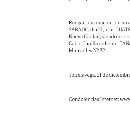
Ruegan una oración por su a
SÁBADO, día 21, a las CUATR
Nueva Ciudad, siendo a cont
Cabo. Capilla ardiente: T
Miravalles Nº 32.
Torrelavega, 21 de diciembr
Condolencias Internet: www