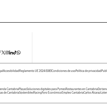
gal
Accesibilidad
Reglamento UE 2024/1083
Condiciones de uso
Política de privacidad
Publ
enda Cantabria
Playas
Soluciones digitales para Pymes
Restaurantes en Cantabria
De tien
as de Cantabria
Sostenibles
Racing
Foro Económico
Empleo Cantabria
Carlos Alcaraz
Loter