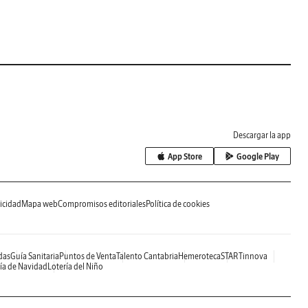
Descargar la app
App Store
Google Play
icidad
Mapa web
Compromisos editoriales
Política de cookies
das
Guía Sanitaria
Puntos de Venta
Talento Cantabria
Hemeroteca
STARTinnova
ía de Navidad
Lotería del Niño