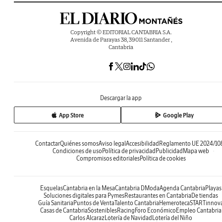
Copyright © EDITORIAL CANTABRIA S.A.
Avenida de Parayas 38, 39011 Santander ,
Cantabria
Descargar la app
App Store
Google Play
Contactar
Quiénes somos
Aviso legal
Accesibilidad
Reglamento UE 2024/10
Condiciones de uso
Política de privacidad
Publicidad
Mapa web
Compromisos editoriales
Política de cookies
Esquelas
Cantabria en la Mesa
Cantabria DModa
Agenda Cantabria
Playas
Soluciones digitales para Pymes
Restaurantes en Cantabria
De tiendas
Guía Sanitaria
Puntos de Venta
Talento Cantabria
Hemeroteca
STARTinnov
Casas de Cantabria
Sostenibles
Racing
Foro Económico
Empleo Cantabria
Carlos Alcaraz
Lotería de Navidad
Lotería del Niño