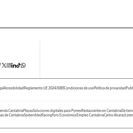
gal
Accesibilidad
Reglamento UE 2024/1083
Condiciones de uso
Política de privacidad
Publ
enda Cantabria
Playas
Soluciones digitales para Pymes
Restaurantes en Cantabria
De tien
as de Cantabria
Sostenibles
Racing
Foro Económico
Empleo Cantabria
Carlos Alcaraz
Loter