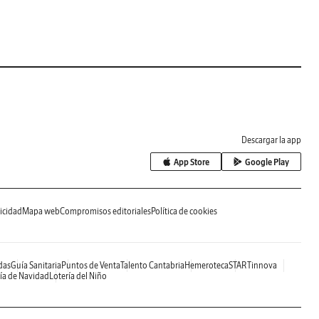
Descargar la app
App Store
Google Play
icidad
Mapa web
Compromisos editoriales
Política de cookies
das
Guía Sanitaria
Puntos de Venta
Talento Cantabria
Hemeroteca
STARTinnova
ía de Navidad
Lotería del Niño