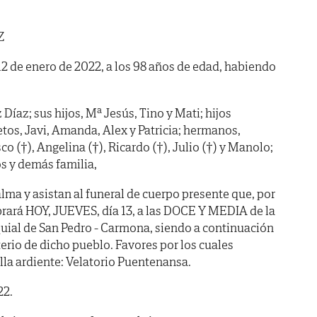
Z
12 de enero de 2022, a los 98 años de edad, habiendo
Díaz; sus hijos, Mª Jesús, Tino y Mati; hijos
ietos, Javi, Amanda, Alex y Patricia; hermanos,
sco (†), Angelina (†), Ricardo (†), Julio (†) y Manolo;
s y demás familia,
lma y asistan al funeral de cuerpo presente que, por
brará HOY, JUEVES, día 13, a las DOCE Y MEDIA de la
quial de San Pedro - Carmona, siendo a continuación
rio de dicho pueblo. Favores por los cuales
la ardiente: Velatorio Puentenansa.
22.