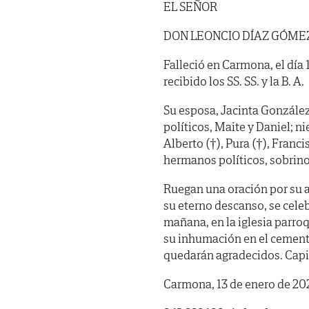
EL SEÑOR
DON LEONCIO DÍAZ GÓME
Falleció en Carmona, el día 
recibido los SS. SS. y la B. A.
Su esposa, Jacinta González 
políticos, Maite y Daniel; n
Alberto (†), Pura (†), Franci
hermanos políticos, sobrino
Ruegan una oración por su a
su eterno descanso, se cele
mañana, en la iglesia parro
su inhumación en el cemente
quedarán agradecidos. Capil
Carmona, 13 de enero de 20