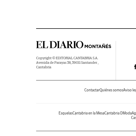
Copyright © EDITORIAL CANTABRIA S.A.
Avenida de Parayas 38, 39011 Santander ,
Cantabria
Contactar
Quiénes somos
Aviso le
Esquelas
Cantabria en la Mesa
Cantabria DModa
Ag
Cas