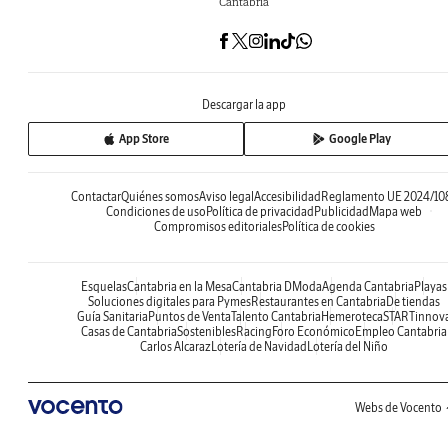
Cantabria
Descargar la app
App Store
Google Play
Contactar
Quiénes somos
Aviso legal
Accesibilidad
Reglamento UE 2024/10
Condiciones de uso
Política de privacidad
Publicidad
Mapa web
Compromisos editoriales
Política de cookies
Esquelas
Cantabria en la Mesa
Cantabria DModa
Agenda Cantabria
Playas
Soluciones digitales para Pymes
Restaurantes en Cantabria
De tiendas
Guía Sanitaria
Puntos de Venta
Talento Cantabria
Hemeroteca
STARTinnov
Casas de Cantabria
Sostenibles
Racing
Foro Económico
Empleo Cantabria
Carlos Alcaraz
Lotería de Navidad
Lotería del Niño
Webs de Vocento