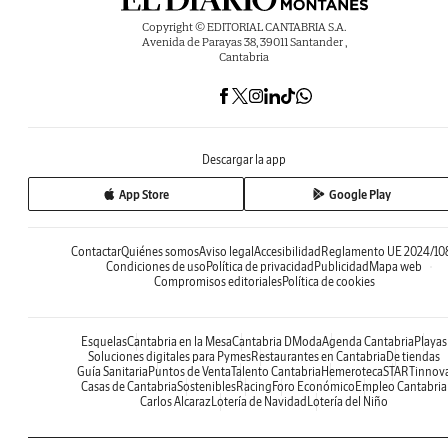
Copyright © EDITORIAL CANTABRIA S.A.
Avenida de Parayas 38, 39011 Santander ,
Cantabria
Descargar la app
App Store
Google Play
Contactar
Quiénes somos
Aviso legal
Accesibilidad
Reglamento UE 2024/10
Condiciones de uso
Política de privacidad
Publicidad
Mapa web
Compromisos editoriales
Política de cookies
Esquelas
Cantabria en la Mesa
Cantabria DModa
Agenda Cantabria
Playas
Soluciones digitales para Pymes
Restaurantes en Cantabria
De tiendas
Guía Sanitaria
Puntos de Venta
Talento Cantabria
Hemeroteca
STARTinnov
Casas de Cantabria
Sostenibles
Racing
Foro Económico
Empleo Cantabria
Carlos Alcaraz
Lotería de Navidad
Lotería del Niño