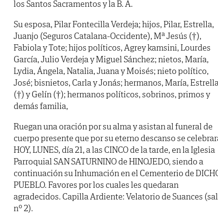
los Santos Sacramentos y la B. A.
Su esposa, Pilar Fontecilla Verdeja; hijos, Pilar, Estrella,
Juanjo (Seguros Catalana-Occidente), Mª Jesús (†),
Fabiola y Tote; hijos políticos, Agrey kamsini, Lourdes
García, Julio Verdeja y Miguel Sánchez; nietos, María,
Lydia, Ángela, Natalia, Juana y Moisés; nieto político,
José; bisnietos, Carla y Jonás; hermanos, María, Estrell
(†) y Gelín (†); hermanos políticos, sobrinos, primos y
demás familia,
Ruegan una oración por su alma y asistan al funeral de
cuerpo presente que por su eterno descanso se celebrar
HOY, LUNES, día 21, a las CINCO de la tarde, en la Iglesia
Parroquial SAN SATURNINO de HINOJEDO, siendo a
continuación su Inhumación en el Cementerio de DICH
PUEBLO. Favores por los cuales les quedaran
agradecidos. Capilla Ardiente: Velatorio de Suances (sa
nº 2).