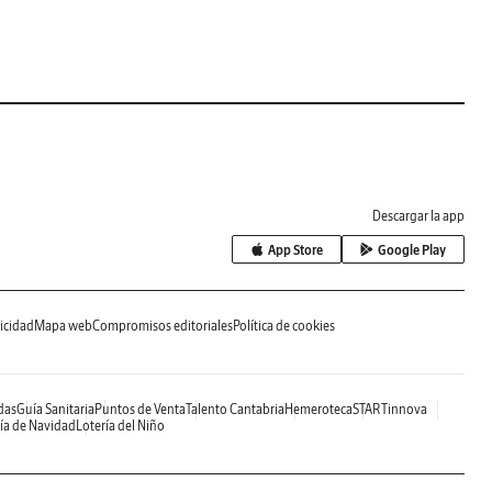
Descargar la app
App Store
Google Play
icidad
Mapa web
Compromisos editoriales
Política de cookies
das
Guía Sanitaria
Puntos de Venta
Talento Cantabria
Hemeroteca
STARTinnova
ía de Navidad
Lotería del Niño