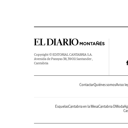
Copyright © EDITORIAL CANTABRIA S.A.
Avenida de Parayas 38, 39011 Santander ,
Cantabria
Contactar
Quiénes somos
Aviso le
Esquelas
Cantabria en la Mesa
Cantabria DModa
Ag
Cas