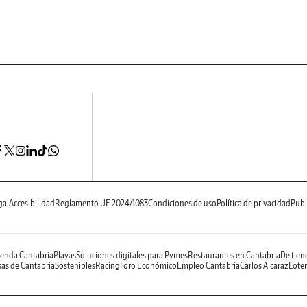
gal
Accesibilidad
Reglamento UE 2024/1083
Condiciones de uso
Política de privacidad
Publ
enda Cantabria
Playas
Soluciones digitales para Pymes
Restaurantes en Cantabria
De tien
as de Cantabria
Sostenibles
Racing
Foro Económico
Empleo Cantabria
Carlos Alcaraz
Loter