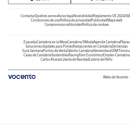
Contactar
Quiénes somos
Aviso legal
Accesibilidad
Reglamento UE 2024/10
Condiciones de uso
Política de privacidad
Publicidad
Mapa web
Compromisos editoriales
Política de cookies
Esquelas
Cantabria en la Mesa
Cantabria DModa
Agenda Cantabria
Playas
Soluciones digitales para Pymes
Restaurantes en Cantabria
De tiendas
Guía Sanitaria
Puntos de Venta
Talento Cantabria
Hemeroteca
STARTinnov
Casas de Cantabria
Sostenibles
Racing
Foro Económico
Empleo Cantabria
Carlos Alcaraz
Lotería de Navidad
Lotería del Niño
Webs de Vocento