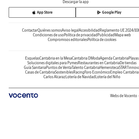
Descargar la app
App Store
Google Play
Contactar
Quiénes somos
Aviso legal
Accesibilidad
Reglamento UE 2024/10
Condiciones de uso
Política de privacidad
Publicidad
Mapa web
Compromisos editoriales
Política de cookies
Esquelas
Cantabria en la Mesa
Cantabria DModa
Agenda Cantabria
Playas
Soluciones digitales para Pymes
Restaurantes en Cantabria
De tiendas
Guía Sanitaria
Puntos de Venta
Talento Cantabria
Hemeroteca
STARTinnov
Casas de Cantabria
Sostenibles
Racing
Foro Económico
Empleo Cantabria
Carlos Alcaraz
Lotería de Navidad
Lotería del Niño
Webs de Vocento