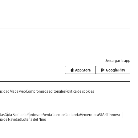
Descargar la app
App Store
Google Play
icidad
Mapa web
Compromisos editoriales
Política de cookies
das
Guía Sanitaria
Puntos de Venta
Talento Cantabria
Hemeroteca
STARTinnova
ía de Navidad
Lotería del Niño