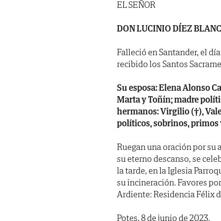
EL SEÑOR
DON LUCINIO DÍEZ BLAN
Falleció en Santander, el dí
recibido los Santos Sacrame
Su esposa: Elena Alonso Cabe
Marta y Toñín; madre políti
hermanos: Virgilio (†), Va
políticos, sobrinos, primos
Ruegan una oración por su a
su eterno descanso, se cel
la tarde, en la Iglesia Parro
su incineración. Favores por
Ardiente: Residencia Félix d
Potes, 8 de junio de 2023.