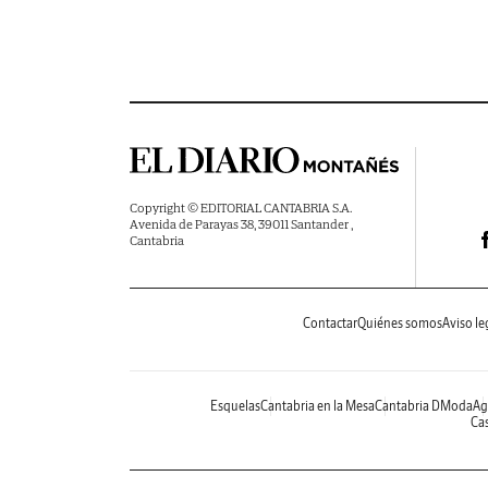
Copyright © EDITORIAL CANTABRIA S.A.
Avenida de Parayas 38, 39011 Santander ,
Cantabria
Contactar
Quiénes somos
Aviso le
Esquelas
Cantabria en la Mesa
Cantabria DModa
Ag
Cas