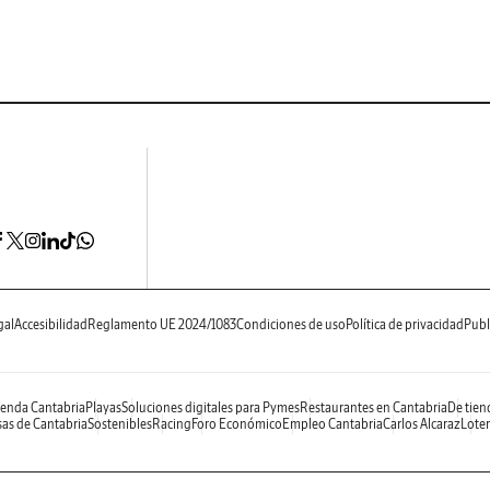
gal
Accesibilidad
Reglamento UE 2024/1083
Condiciones de uso
Política de privacidad
Publ
enda Cantabria
Playas
Soluciones digitales para Pymes
Restaurantes en Cantabria
De tien
as de Cantabria
Sostenibles
Racing
Foro Económico
Empleo Cantabria
Carlos Alcaraz
Loter