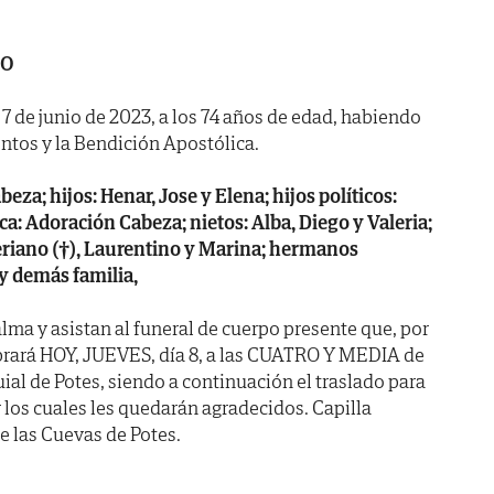
CO
a 7 de junio de 2023, a los 74 años de edad, habiendo
ntos y la Bendición Apostólica.
za; hijos: Henar, Jose y Elena; hijos políticos:
ca: Adoración Cabeza; nietos: Alba, Diego y Valeria;
leriano (†), Laurentino y Marina; hermanos
 y demás familia,
lma y asistan al funeral de cuerpo presente que, por
ebrará HOY, JUEVES, día 8, a las CUATRO Y MEDIA de
quial de Potes, siendo a continuación el traslado para
 los cuales les quedarán agradecidos. Capilla
e las Cuevas de Potes.