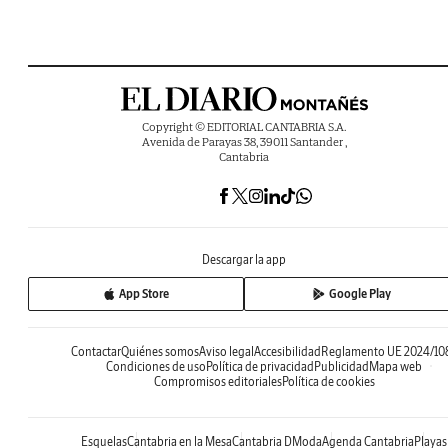
Copyright © EDITORIAL CANTABRIA S.A.
Avenida de Parayas 38, 39011 Santander ,
Cantabria
Descargar la app
App Store
Google Play
Contactar
Quiénes somos
Aviso legal
Accesibilidad
Reglamento UE 2024/10
Condiciones de uso
Política de privacidad
Publicidad
Mapa web
Compromisos editoriales
Política de cookies
Esquelas
Cantabria en la Mesa
Cantabria DModa
Agenda Cantabria
Playas