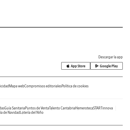
Descargar la app
App Store
Google Play
icidad
Mapa web
Compromisos editoriales
Política de cookies
das
Guía Sanitaria
Puntos de Venta
Talento Cantabria
Hemeroteca
STARTinnova
ía de Navidad
Lotería del Niño