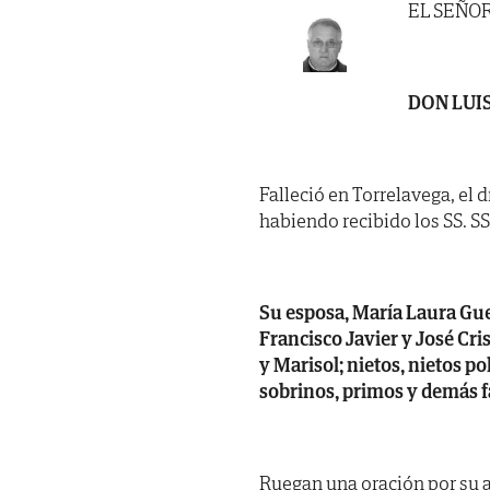
EL SEÑO
DON LUI
Falleció en Torrelavega, el 
habiendo recibido los SS. SS. 
Su esposa, María Laura Guer
Francisco Javier y José Cris
y Marisol; nietos, nietos p
sobrinos, primos y demás f
Ruegan una oración por su a