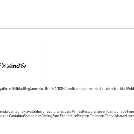
gal
Accesibilidad
Reglamento UE 2024/1083
Condiciones de uso
Política de privacidad
Publ
enda Cantabria
Playas
Soluciones digitales para Pymes
Restaurantes en Cantabria
De tien
as de Cantabria
Sostenibles
Racing
Foro Económico
Empleo Cantabria
Carlos Alcaraz
Loter