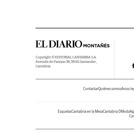
Copyright © EDITORIAL CANTABRIA S.A.
Avenida de Parayas 38, 39011 Santander ,
Cantabria
Contactar
Quiénes somos
Aviso le
Esquelas
Cantabria en la Mesa
Cantabria DModa
Ag
Cas