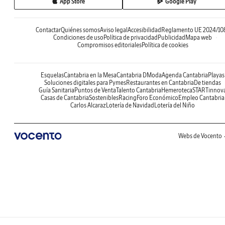
App Store
Google Play
Contactar
Quiénes somos
Aviso legal
Accesibilidad
Reglamento UE 2024/10
Condiciones de uso
Política de privacidad
Publicidad
Mapa web
Compromisos editoriales
Política de cookies
Esquelas
Cantabria en la Mesa
Cantabria DModa
Agenda Cantabria
Playas
Soluciones digitales para Pymes
Restaurantes en Cantabria
De tiendas
Guía Sanitaria
Puntos de Venta
Talento Cantabria
Hemeroteca
STARTinnov
Casas de Cantabria
Sostenibles
Racing
Foro Económico
Empleo Cantabria
Carlos Alcaraz
Lotería de Navidad
Lotería del Niño
Webs de Vocento