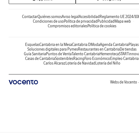
Contactar
Quiénes somos
Aviso legal
Accesibilidad
Reglamento UE 2024/10
Condiciones de uso
Política de privacidad
Publicidad
Mapa web
Compromisos editoriales
Política de cookies
Esquelas
Cantabria en la Mesa
Cantabria DModa
Agenda Cantabria
Playas
Soluciones digitales para Pymes
Restaurantes en Cantabria
De tiendas
Guía Sanitaria
Puntos de Venta
Talento Cantabria
Hemeroteca
STARTinnov
Casas de Cantabria
Sostenibles
Racing
Foro Económico
Empleo Cantabria
Carlos Alcaraz
Lotería de Navidad
Lotería del Niño
Webs de Vocento