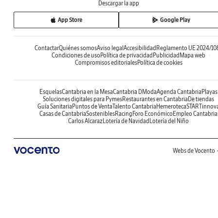
Descargar la app
App Store
Google Play
Contactar
Quiénes somos
Aviso legal
Accesibilidad
Reglamento UE 2024/10
Condiciones de uso
Política de privacidad
Publicidad
Mapa web
Compromisos editoriales
Política de cookies
Esquelas
Cantabria en la Mesa
Cantabria DModa
Agenda Cantabria
Playas
Soluciones digitales para Pymes
Restaurantes en Cantabria
De tiendas
Guía Sanitaria
Puntos de Venta
Talento Cantabria
Hemeroteca
STARTinnov
Casas de Cantabria
Sostenibles
Racing
Foro Económico
Empleo Cantabria
Carlos Alcaraz
Lotería de Navidad
Lotería del Niño
Webs de Vocento