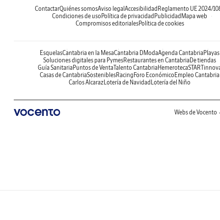
Contactar
Quiénes somos
Aviso legal
Accesibilidad
Reglamento UE 2024/10
Condiciones de uso
Política de privacidad
Publicidad
Mapa web
Compromisos editoriales
Política de cookies
Esquelas
Cantabria en la Mesa
Cantabria DModa
Agenda Cantabria
Playas
Soluciones digitales para Pymes
Restaurantes en Cantabria
De tiendas
Guía Sanitaria
Puntos de Venta
Talento Cantabria
Hemeroteca
STARTinnov
Casas de Cantabria
Sostenibles
Racing
Foro Económico
Empleo Cantabria
Carlos Alcaraz
Lotería de Navidad
Lotería del Niño
Webs de Vocento