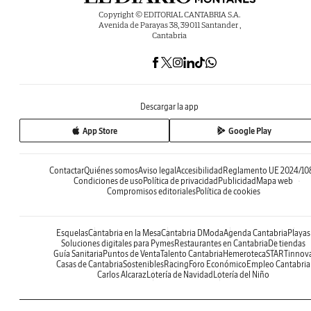
Copyright © EDITORIAL CANTABRIA S.A.
Avenida de Parayas 38, 39011 Santander ,
Cantabria
Descargar la app
App Store
Google Play
Contactar
Quiénes somos
Aviso legal
Accesibilidad
Reglamento UE 2024/10
Condiciones de uso
Política de privacidad
Publicidad
Mapa web
Compromisos editoriales
Política de cookies
Esquelas
Cantabria en la Mesa
Cantabria DModa
Agenda Cantabria
Playas
Soluciones digitales para Pymes
Restaurantes en Cantabria
De tiendas
Guía Sanitaria
Puntos de Venta
Talento Cantabria
Hemeroteca
STARTinnov
Casas de Cantabria
Sostenibles
Racing
Foro Económico
Empleo Cantabria
Carlos Alcaraz
Lotería de Navidad
Lotería del Niño