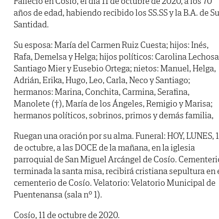
Falleció en Cosío, el día 11 de octubre de 2020, a los 70
años de edad, habiendo recibido los SS.SS y la B.A. de S
Santidad.
Su esposa: María del Carmen Ruiz Cuesta; hijos: Inés,
Rafa, Demelsa y Helga; hijos políticos: Carolina Lechosa
Santiago Mier y Eusebio Ortega; nietos: Manuel, Helga,
Adrián, Erika, Hugo, Leo, Carla, Neco y Santiago;
hermanos: Marina, Conchita, Carmina, Serafina,
Manolete (†), María de los Ángeles, Remigio y Marisa;
hermanos políticos, sobrinos, primos y demás familia,
Ruegan una oración por su alma. Funeral: HOY, LUNES, 
de octubre, a las DOCE de la mañana, en la iglesia
parroquial de San Miguel Arcángel de Cosío. Cementeri
terminada la santa misa, recibirá cristiana sepultura en 
cementerio de Cosío. Velatorio: Velatorio Municipal de
Puentenansa (sala nº 1).
Cosío, 11 de octubre de 2020.