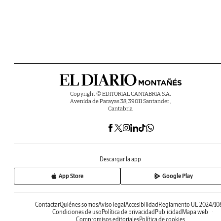
Copyright © EDITORIAL CANTABRIA S.A.
Avenida de Parayas 38, 39011 Santander ,
Cantabria
Descargar la app
App Store
Google Play
Contactar
Quiénes somos
Aviso legal
Accesibilidad
Reglamento UE 2024/10
Condiciones de uso
Política de privacidad
Publicidad
Mapa web
Compromisos editoriales
Política de cookies