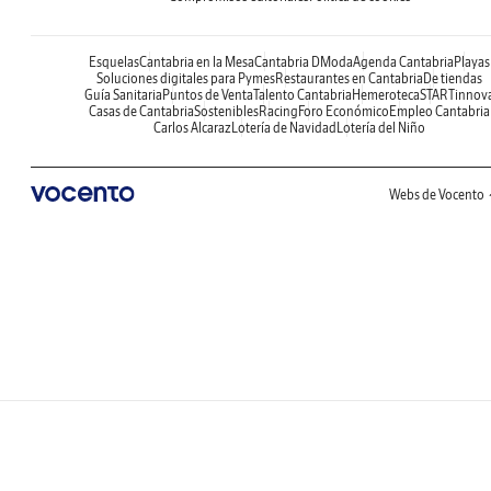
Esquelas
Cantabria en la Mesa
Cantabria DModa
Agenda Cantabria
Playas
Soluciones digitales para Pymes
Restaurantes en Cantabria
De tiendas
Guía Sanitaria
Puntos de Venta
Talento Cantabria
Hemeroteca
STARTinnov
Casas de Cantabria
Sostenibles
Racing
Foro Económico
Empleo Cantabria
Carlos Alcaraz
Lotería de Navidad
Lotería del Niño
Webs de Vocento